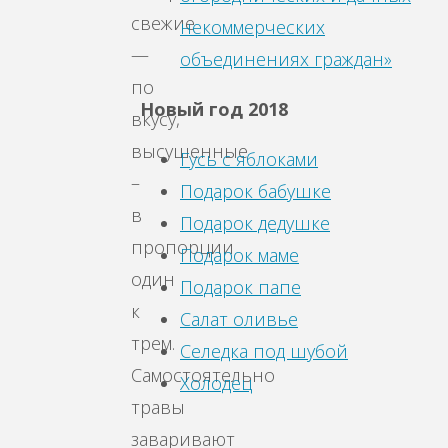
свежие
некоммерческих
—
объединениях граждан»
по
Новый год 2018
вкусу,
высушенные
Гусь с яблоками
–
Подарок бабушке
в
Подарок дедушке
пропорции
Подарок маме
один
Подарок папе
к
Салат оливье
трем.
Селедка под шубой
Самостоятельно
Холодец
травы
заваривают