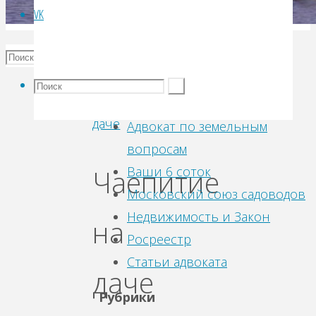
VK
Кулинария
Кулинария
,
Чаепитие
Отдых
на
Ссылки
на
даче
даче
Адвокат по земельным
вопросам
Ваши 6 соток
Чаепитие
Московский союз садоводов
Недвижимость и Закон
на
Росреестр
Статьи адвоката
даче
Рубрики