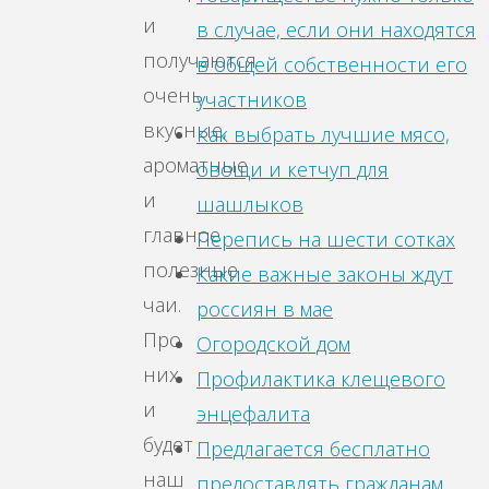
и
в случае, если они находятся
получаются
в общей собственности его
очень
участников
вкусные,
Как выбрать лучшие мясо,
ароматные
овощи и кетчуп для
и
шашлыков
главное
Перепись на шести сотках
полезные
Какие важные законы ждут
чаи.
россиян в мае
Про
Огородской дом
них
Профилактика клещевого
и
энцефалита
будет
Предлагается бесплатно
наш
предоставлять гражданам