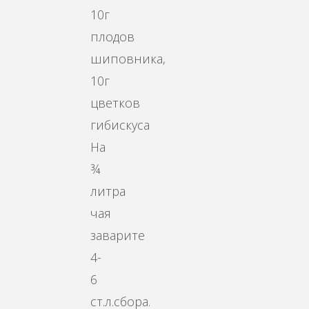
10г
плодов
шиповника,
10г
цветков
гибискуса
На
¾
литра
чая
заварите
4-
6
ст.л.сбора.