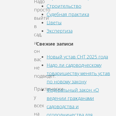
Надо
Строительство
просто
Судебная практика
выйти
Цветы
в
Экспертиза
сад,
и
Свежие записи
он
Новый устав СНТ 2025 года
вас
Надо ли садоводческому
не
товариществу менять устав
подведет.
по новому закону
Практически
Федеральный закон «О
у
ведении гражданами
всех
садоводства и
на
огородничества для