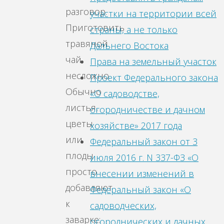
разговор.
участки на территории всей
Приготовить
страны, а не только
травяной
Дальнего Востока
чай
Права на земельный участок
несложно.
Проект Федерального закона
Обычно
«О садоводстве,
листья,
огородничестве и дачном
цветы
хозяйстве» 2017 года
или
Федеральный закон от 3
плоды
июля 2016 г. N 337-ФЗ «О
просто
внесении изменений в
добавляют
Федеральный закон «О
к
садоводческих,
заварке:
огороднических и дачных