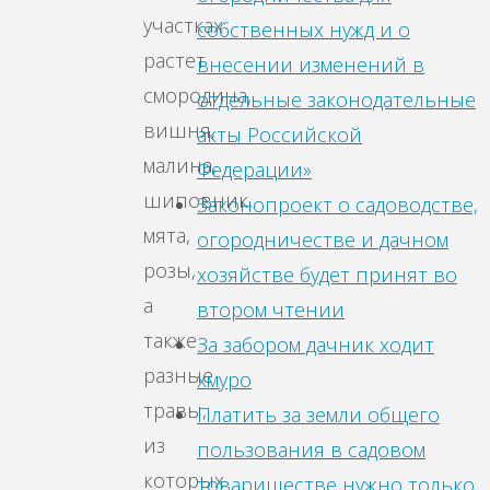
участках
собственных нужд и о
растет
внесении изменений в
смородина,
отдельные законодательные
вишня,
акты Российской
малина,
Федерации»
шиповник,
Законопроект о садоводстве,
мята,
огородничестве и дачном
розы,
хозяйстве будет принят во
а
втором чтении
также
За забором дачник ходит
разные
хмуро
травы,
Платить за земли общего
из
пользования в садовом
которых
товариществе нужно только