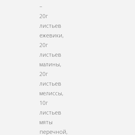
–
20г
листьев
ежевики,
20г
листьев
малины,
20г
листьев
мелиссы,
10г
листьев
мяты
перечной,