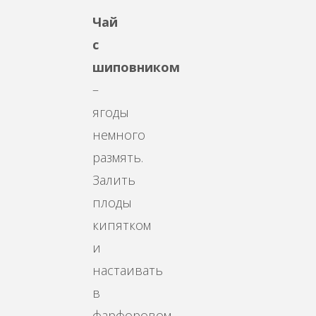
Чай
с
шиповником
–
ягоды
немного
размять.
Залить
плоды
кипятком
и
настаивать
в
фарфоровом