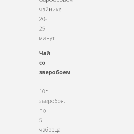
чайнике
20-
25
минут.
Чай
со
зверобоем
–
10г
зверобоя,
по
5г
чабреца,