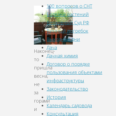
100 вопросов о СНТ
Болезни растений
Верховный Суд РФ
Винный погребок
Выходные дни
Дача
Наконец-
Дачная химия
то
Договор о порядке
пришла
пользования объектами
весна,
инфраструктуры
не
Законодательство
за
История
горами
Календарь садовода
и
Консультация