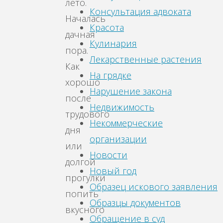
лето.
Консультация адвоката
Началась
Красота
дачная
Кулинария
пора.
Лекарственные растения
Как
На грядке
хорошо
Нарушение закона
после
Недвижимость
трудового
Некоммерческие
дня
организации
или
Новости
долгой
Новый год
прогулки
Образец искового заявления
попить
Образцы документов
вкусного
Обращение в суд