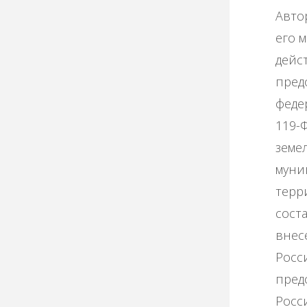
Авто
его 
дейс
пред
феде
119-
земе
муни
терр
сост
внес
Росс
пред
Росс