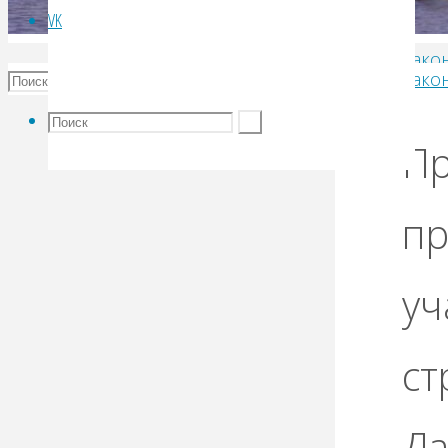
VK
Зако
Зако
граж
Даль
Пр
пр
уч
ст
Да