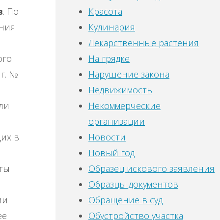
в
. По
Красота
ения
Кулинария
Лекарственные растения
ого
На грядке
г. №
Нарушение закона
Недвижимость
ли
Некоммерческие
организации
их в
Новости
Новый год
ты
Образец искового заявления
Образцы документов
ии
Обращение в суд
ее
Обустройство участка