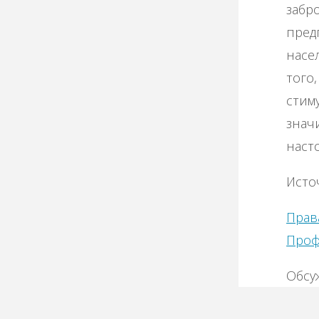
забр
пред
насе
того
стим
знач
наст
Исто
Прав
Проф
Обсу