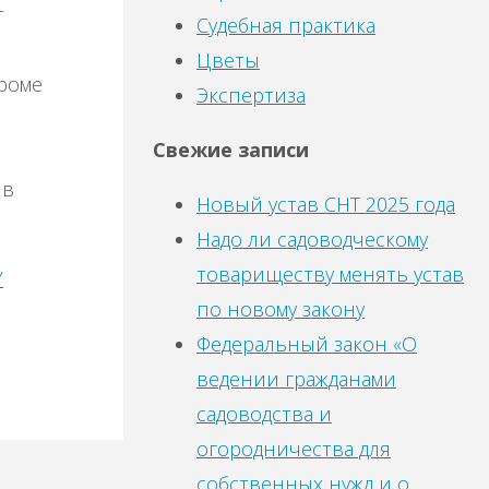
т
Судебная практика
Цветы
Кроме
Экспертиза
Свежие записи
 в
Новый устав СНТ 2025 года
Надо ли садоводческому
товариществу менять устав
У
по новому закону
Федеральный закон «О
ведении гражданами
садоводства и
огородничества для
собственных нужд и о