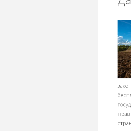
зако
бесп
госу
прав
стра