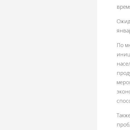
врем
Ожид
январ
По м
иниц
насе
прод
меро
экон
спос
Такж
проб