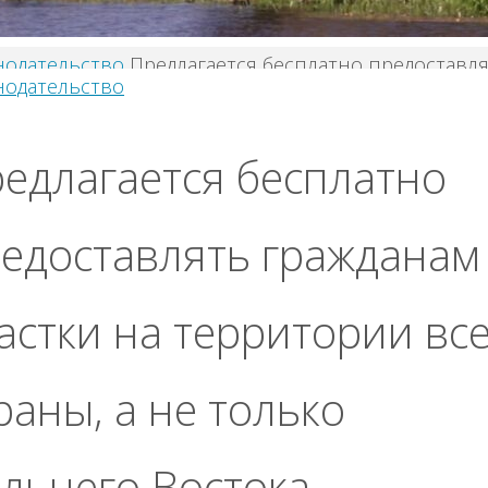
нодательство
Предлагается бесплатно предоставл
нодательство
данам участки на территории всей страны, а не то
него Востока
едлагается бесплатно
едоставлять гражданам
астки на территории вс
раны, а не только
льнего Востока