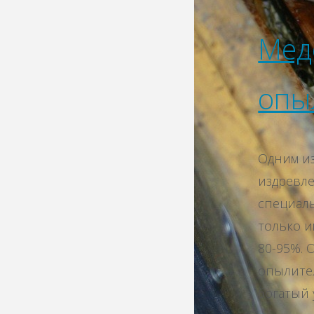
Мед
опы
Одним из
издревле
специаль
только 
80-95%.
опылител
богатый 