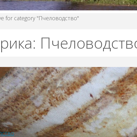
ve for category "Пчеловодство"
рика:
Пчеловодств
дство