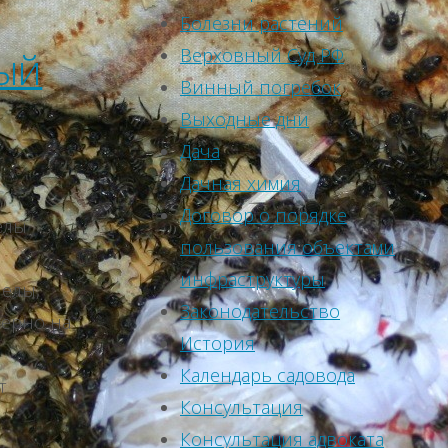
Болезни растений
Верховный Суд РФ
ый
Винный погребок
Выходные дни
Дача
Дачная химия
Договор о порядке
елы
пользования объектами
инфраструктуры
челы,
Законодательство
мерно на
История
Календарь садовода
т
Консультация
Консультация адвоката