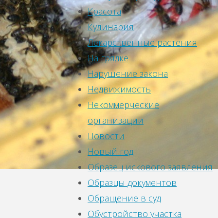
Красота
Кулинария
Лекарственные растения
На грядке
Нарушение закона
Недвижимость
Некоммерческие
организации
Новости
Новый год
Образец искового заявления
Образцы документов
Обращение в суд
Обустройство участка