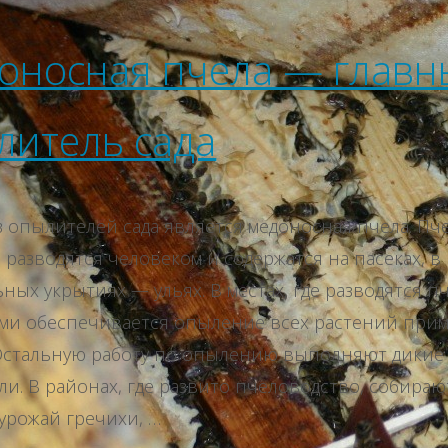
оносная пчела — главн
литель сада
 опылителей сада является медоносная пчела. Пч
 разводятся человеком и содержатся на пасеках, в
ных укрытиях — ульях. В местах, где разводятся п
ими обеспечивается опыление всех растений при
 Остальную работу по опылению выполняют дикие
и. В районах, где развито пчеловодство, собираю
урожай гречихи, …