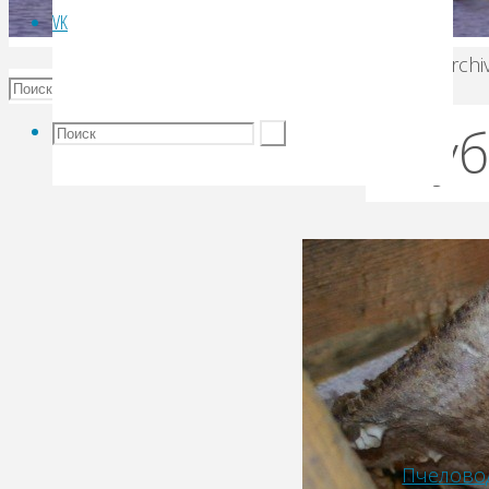
VK
Archi
Руб
Пчелово