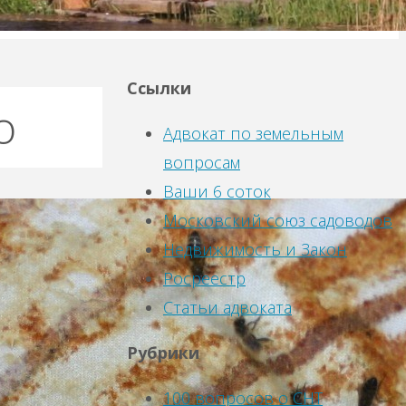
Ссылки
о
Адвокат по земельным
вопросам
Ваши 6 соток
Московский союз садоводов
Недвижимость и Закон
Росреестр
Статьи адвоката
Рубрики
100 вопросов о СНТ