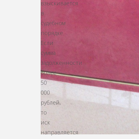
взыскивается
в
судебном
порядке.
Если
сумма
задолженности
более
50
000
рублей,
то
иск
направляется