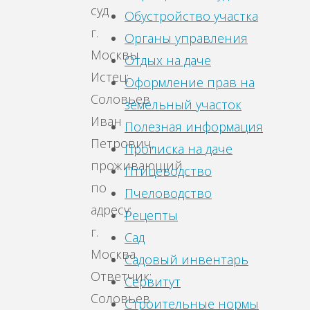
суд
Обустройство участка
г.
Органы управления
Москвы
Отдых на даче
Истец:
Оформление прав на
Соловьев
земельный участок
Иван
Полезная информация
Петрович,
Прописка на даче
проживающий
Птицеводство
по
Пчеловодство
адресу:
Рецепты
г.
Сад
Москва
Садовый инвентарь
Ответчик:
Сервитут
Соловьев
Строительные нормы