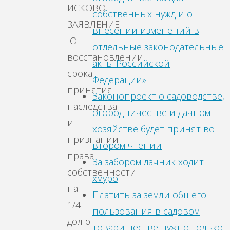
ИСКОВОЕ
собственных нужд и о
ЗАЯВЛЕНИЕ
внесении изменений в
О
отдельные законодательные
восстановлении
акты Российской
срока
Федерации»
принятия
Законопроект о садоводстве,
наследства
огородничестве и дачном
и
хозяйстве будет принят во
признании
втором чтении
права
За забором дачник ходит
собственности
хмуро
на
Платить за земли общего
1/4
пользования в садовом
долю
товариществе нужно только