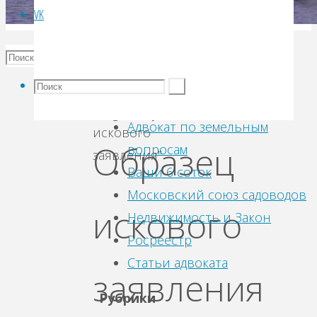
VK
Archive
for
Рубрика:
category
Ссылки
"Образец
Адвокат по земельным
искового
Образец
вопросам
заявления"
Ваши 6 соток
Московский союз садоводов
искового
Недвижимость и Закон
Росреестр
Статьи адвоката
заявления
Рубрики