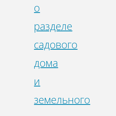
о
разделе
садового
дома
и
земельного