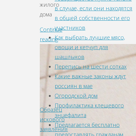
жилого
в случае, если они находятся
дома
в общей собственности его
участников
Continue
Как выбрать лучшие мясо,
reading
овощи и кетчуп для
шашлыков
Перепись на шести сотках
Какие важные законы ждут
россиян в мае
Огородской дом
Профилактика клещевого
Образец
энцефалита
искового
Предлагается бесплатно
заявления
предоставлять гражданам