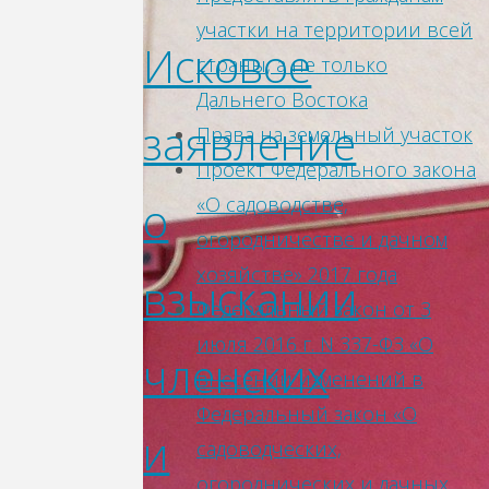
участки на территории всей
Исковое
страны, а не только
Дальнего Востока
заявление
Права на земельный участок
Проект Федерального закона
«О садоводстве,
о
огородничестве и дачном
хозяйстве» 2017 года
взыскании
Федеральный закон от 3
июля 2016 г. N 337-ФЗ «О
членских
внесении изменений в
Федеральный закон «О
и
садоводческих,
огороднических и дачных