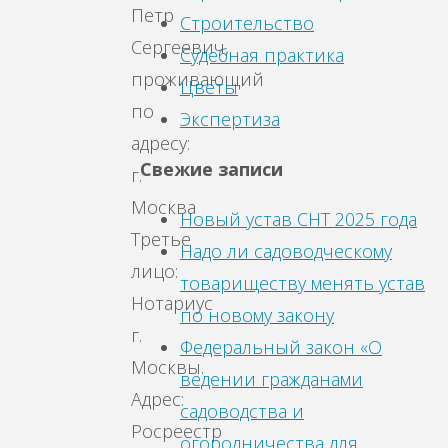
Петр
Строительство
Сергеевич,
Судебная практика
проживающий
Цветы
по
Экспертиза
адресу:
Свежие записи
г.
Москва
Новый устав СНТ 2025 года
Третье
Надо ли садоводческому
лицо:
товариществу менять устав
Нотариус
по новому закону
г.
Федеральный закон «О
Москвы.
ведении гражданами
Адрес:
садоводства и
Росреестр
огородничества для