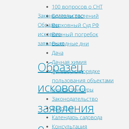
100 вопросов о СНТ
Законодательство
,
Болезни растений
Образец
Верховный Суд РФ
искового
Винный погребок
заявления
Выходные дни
Дача
Дачная химия
Образец
Договор о порядке
пользования объектами
искового
инфраструктуры
Законодательство
заявления
История
Календарь садовода
о
Консультация