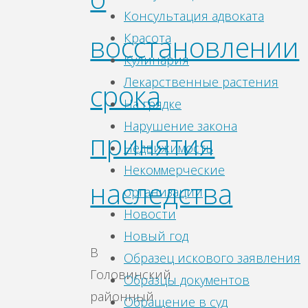
Консультация адвоката
восстановлении
Красота
Кулинария
Лекарственные растения
срока
На грядке
Нарушение закона
принятия
Недвижимость
Некоммерческие
наследства
организации
Новости
Новый год
В
Образец искового заявления
Головинский
Образцы документов
районный
Обращение в суд