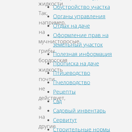
жидкости.
Обустройство участка
Так,
Органы управления
например,
Отдых на даче
на
Оформление прав на
мучнисторосые
земельный участок
грибы
Полезная информация
бордосская
Прописка на даче
жидкость
Птицеводство
почти
Пчеловодство
не
Рецепты
действует,
Сад
а
Садовый инвентарь
на
Сервитут
другие
Строительные нормы