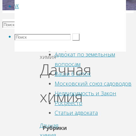
VK
Archive
for
Рубрика:
category
Ссылки
"Дачная
Адвокат по земельным
химия"
Дачная
вопросам
Ваши 6 соток
Московский союз садоводов
химия
Недвижимость и Закон
Росреестр
Статьи адвоката
Дачная
Рубрики
химия