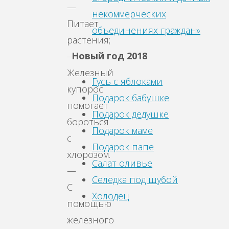
—
некоммерческих
Питает
объединениях граждан»
растения;
Новый год 2018
—
Железный
Гусь с яблоками
купорос
Подарок бабушке
помогает
Подарок дедушке
бороться
Подарок маме
с
Подарок папе
хлорозом.
Салат оливье
—
Селедка под шубой
С
Холодец
помощью
железного