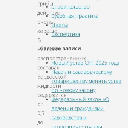
грибы
Строительство
действует
Судебная практика
очень
Цветы
хорошо.
Экспертиза
В
Свежие записи
наиболее
распространенных
Новый устав СНТ 2025 года
составах
Надо ли садоводческому
бордосской
товариществу менять устав
жидкости
по новому закону
содержится
Федеральный закон «О
от
ведении гражданами
0,5
садоводства и
до
огородничества для