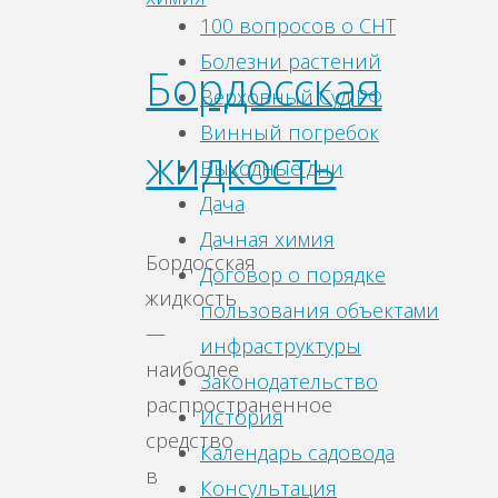
100 вопросов о СНТ
Болезни растений
Бордосская
Верховный Суд РФ
Винный погребок
жидкость
Выходные дни
Дача
Дачная химия
Бордосская
Договор о порядке
жидкость
пользования объектами
—
инфраструктуры
наиболее
Законодательство
распространенное
История
средство
Календарь садовода
в
Консультация