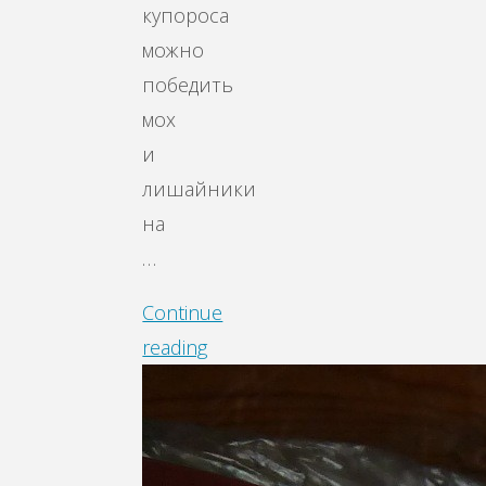
купороса
можно
победить
мох
и
лишайники
на
…
Continue
reading