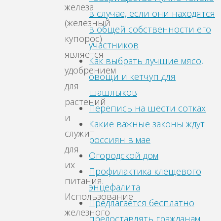
железа
в случае, если они находятся
(железный
в общей собственности его
купорос)
участников
является
Как выбрать лучшие мясо,
удобрением
овощи и кетчуп для
для
шашлыков
растений
Перепись на шести сотках
и
Какие важные законы ждут
служит
россиян в мае
для
Огородской дом
их
Профилактика клещевого
питания.
энцефалита
Использование
Предлагается бесплатно
железного
предоставлять гражданам