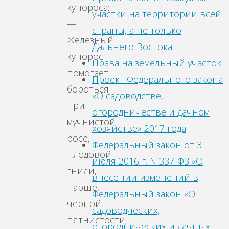
купороса:
участки на территории всей
—
страны, а не только
Железный
Дальнего Востока
купорос
Права на земельный участок
помогает
Проект Федерального закона
бороться
«О садоводстве,
при
огородничестве и дачном
мучнистой
хозяйстве» 2017 года
росе,
Федеральный закон от 3
плодовой
июля 2016 г. N 337-ФЗ «О
гнили,
внесении изменений в
парше,
Федеральный закон «О
черной
садоводческих,
пятнистости;
огороднических и дачных