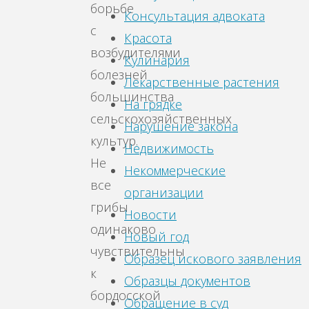
борьбе
Консультация адвоката
с
Красота
возбудителями
Кулинария
болезней
Лекарственные растения
большинства
На грядке
сельскохозяйственных
Нарушение закона
культур.
Недвижимость
Не
Некоммерческие
все
организации
грибы
Новости
одинаково
Новый год
чувствительны
Образец искового заявления
к
Образцы документов
бордосской
Обращение в суд