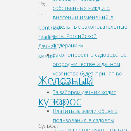
1%
собственных нужд и о
…
внесении изменений в
отдельные законодательные
Continue
акты Российской
reading
Федерации»
Дачная
Законопроект о садоводстве,
химия
огородничестве и дачном
хозяйстве будет принят во
Железный
втором чтении
За забором дачник ходит
купорос
хмуро
Платить за земли общего
пользования в садовом
Сульфат
товариществе нужно только