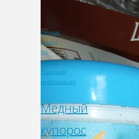
Дачная
химия
,
На
грядке
,
Полезная
информация
Медный
купорос