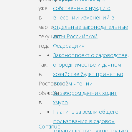
собственных нужд и о
уже
внесении изменений в
в
отдельные законодательные
марте
акты Российской
текущего
Федерации»
года
Законопроект о садоводстве,
–
огородничестве и дачном
так,
хозяйстве будет принят во
в
втором чтении
Ростовской
За забором дачник ходит
области
хмуро
в
Платить за земли общего
…
пользования в садовом
Continue
товариществе нужно только