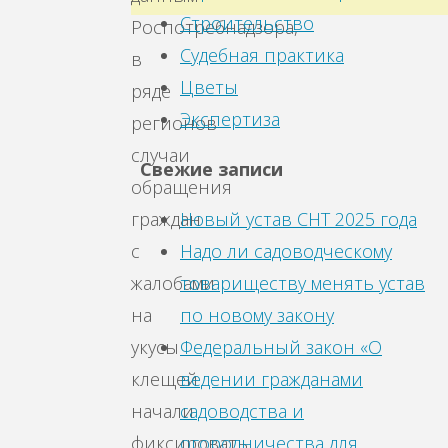
Строительство
Роспотребнадзора,
Судебная практика
в
Цветы
ряде
Экспертиза
регионов
случаи
Свежие записи
обращения
Новый устав СНТ 2025 года
граждан
Надо ли садоводческому
с
товариществу менять устав
жалобами
по новому закону
на
Федеральный закон «О
укусы
ведении гражданами
клещей
садоводства и
начали
огородничества для
фиксировать