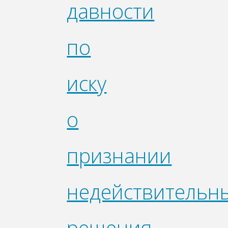
давности
по
иску
о
признании
недействительн