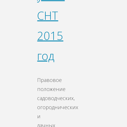
СНТ
2015
год
Правовое
положение
садоводческих,
огороднических
и
дачных