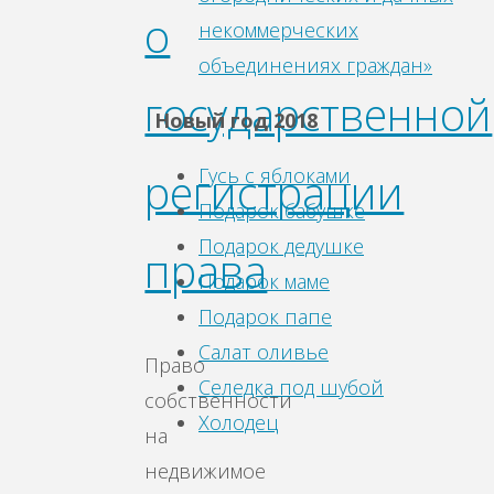
о
некоммерческих
объединениях граждан»
государственной
Новый год 2018
Гусь с яблоками
регистрации
Подарок бабушке
Подарок дедушке
права
Подарок маме
Подарок папе
Салат оливье
Право
Селедка под шубой
собственности
Холодец
на
недвижимое