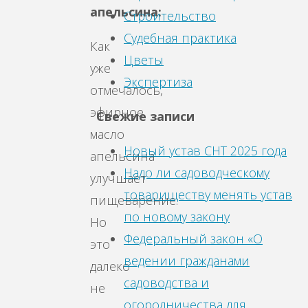
апельсина:
Строительство
Судебная практика
Как
Цветы
уже
Экспертиза
отмечалось,
эфирное
Свежие записи
масло
Новый устав СНТ 2025 года
апельсина
Надо ли садоводческому
улучшает
товариществу менять устав
пищеварение.
по новому закону
Но
Федеральный закон «О
это
ведении гражданами
далеко
садоводства и
не
огородничества для