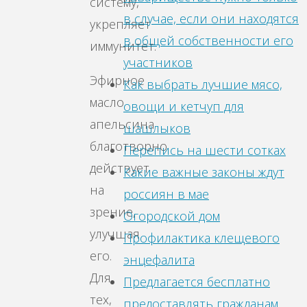
систему,
в случае, если они находятся
укрепляет
в общей собственности его
иммунитет.
участников
Эфирное
Как выбрать лучшие мясо,
масло
овощи и кетчуп для
апельсина
шашлыков
благотворно
Перепись на шести сотках
действует
Какие важные законы ждут
на
россиян в мае
зрение,
Огородской дом
улучшая
Профилактика клещевого
его.
энцефалита
Для
Предлагается бесплатно
тех,
предоставлять гражданам