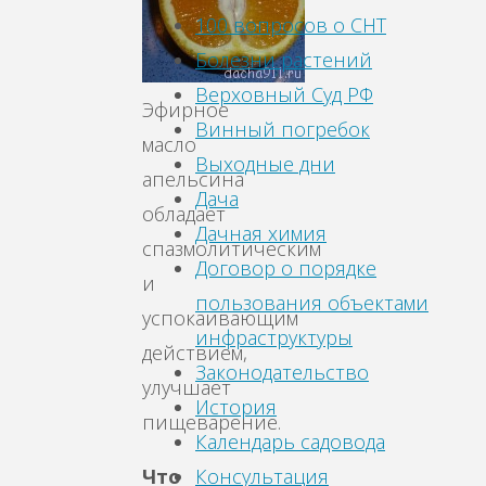
100 вопросов о СНТ
Болезни растений
Верховный Суд РФ
Эфирное
Винный погребок
масло
Выходные дни
апельсина
Дача
обладает
Дачная химия
спазмолитическим
Договор о порядке
и
пользования объектами
успокаивающим
инфраструктуры
действием,
Законодательство
улучшает
История
пищеварение.
Календарь садовода
Что
Консультация