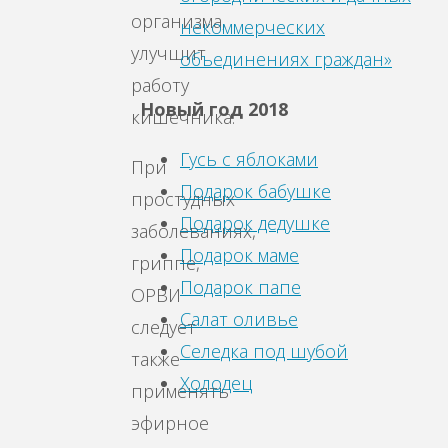
организма,
некоммерческих
улучшит
объединениях граждан»
работу
Новый год 2018
кишечника.
Гусь с яблоками
При
Подарок бабушке
простудных
Подарок дедушке
заболеваниях,
Подарок маме
гриппе,
Подарок папе
ОРВИ
Салат оливье
следует
Селедка под шубой
также
Холодец
применять
эфирное