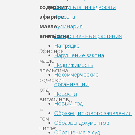
содержит
Консультация адвоката
эфирное
Красота
масло
Кулинария
апельсина.
Лекарственные растения
На грядке
Эфирное
Нарушение закона
масло
Недвижимость
апельсина
Некоммерческие
содержит
организации
ряд
Новости
витаминов,
Новый год
в
Образец искового заявления
том
Образцы документов
числе:
Обращение в суд