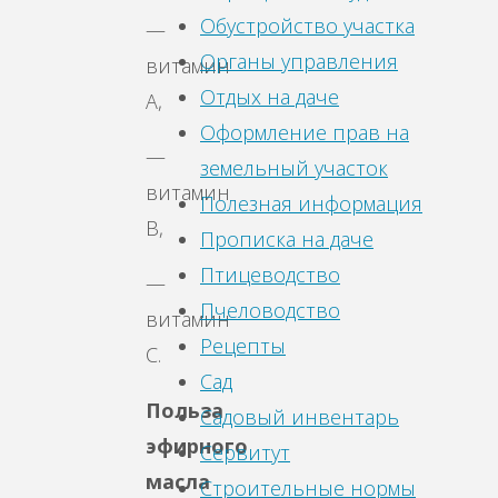
Обустройство участка
—
Органы управления
витамин
Отдых на даче
А,
Оформление прав на
—
земельный участок
витамин
Полезная информация
В,
Прописка на даче
Птицеводство
—
Пчеловодство
витамин
Рецепты
С.
Сад
Польза
Садовый инвентарь
эфирного
Сервитут
масла
Строительные нормы