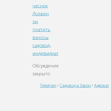
чеснок
Должен
ли
платить
взносы
садовод-
индивидуал
Обсуждение
закрыто.
Telegram
/
Садовод и Закон
/
Адвокат