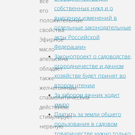
все
собственных нужд и о
его
внесении изменений в
положительные
отдельные законодательные
свойства.
акты Российской
Эфирное
Федерации»
масло
Законопроект о садоводстве,
апельсина
огородничестве и дачном
обладает
хозяйстве будет принят во
также
втором чтении
желчегонным,
За забором дачник ходит
спазмолитическим
хмуро
действием,
Платить за земли общего
стимулирует
пользования в садовом
нервную
товариществе нужно только