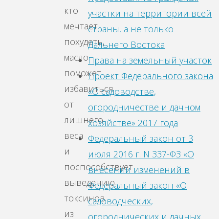
кто
участки на территории всей
мечтает
страны, а не только
похудеть,
Дальнего Востока
масло
Права на земельный участок
поможет
Проект Федерального закона
избавиться
«О садоводстве,
от
огородничестве и дачном
лишнего
хозяйстве» 2017 года
веса
Федеральный закон от 3
и
июля 2016 г. N 337-ФЗ «О
поспособствует
внесении изменений в
выведению
Федеральный закон «О
токсинов
садоводческих,
из
огороднических и дачных